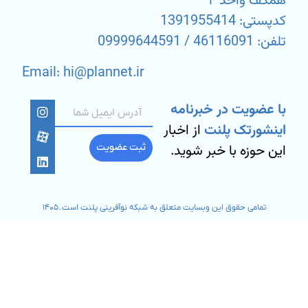
همکف واحد ۴
کدپستی: 1391955414
تلفن: 46116091 / 09999644591
Email: hi@plannet.ir
با عضویت در خبرنامه
اینشورتک پلنت
از اخبار
این حوزه با خبر شوید.
ثبت عضویت
تمامی حقوق این وبسایت متعلق به شبکه نوآفرینی پلنت است. ۱۴۰۵