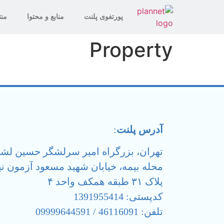
پورتفوی پلنت
منابع و محتوا
منت
Property
آدرس پلنت
:
تهران، بزرگراه امیر سرلشگر حسین ل
محله بیمه، خیابان شهید مسعود آزمون نیا
پلاک ۳۱ طبقه همکف واحد ۴
کدپستی: 1391955414
تلفن: 46116091 / 09999644591