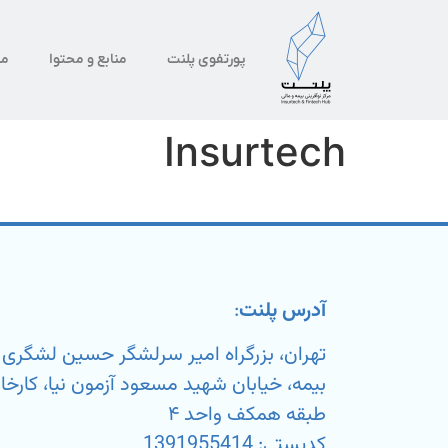
پورتفوی پلنت
منابع و محتوا
من
Insurtech
آدرس پلنت
:
تهران، بزرگراه امیر سرلشگر حسین لشگر
طبقه همکف واحد ۴
کدپستی: 1391955414