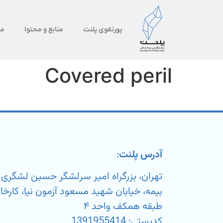
پورتفوی پلنت
منابع و محتوا
من
Covered peril
آدرس پلنت
:
تهران، بزرگراه امیر سرلشگر حسین لشگر
طبقه همکف واحد ۴
کدپستی: 1391955414