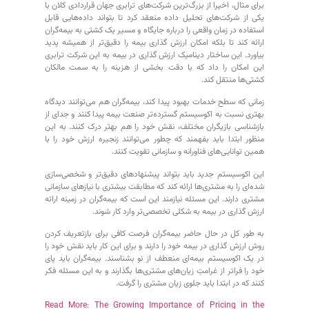
برای مثال، اخیرا از بزرگ‌ترین شرکت‌های ترابری جهان قراردادی کلان با
یکی از شرکت‌های تحلیل داده منعقد کرد تا بتواند داده‌هایی قابل
استفاده در زمان واقعی را درباره جایگاه و مسیر یک کشتی به بیمه‌گران
ارائه کند تا بلکه امکان ارزش گذاری بیمه را دقیق‌تر از همیشه پدید
بیاورد. این ساختار دینامیک ارزش گذاری در بیمه به این شرکت ترابری
این امکان را داد که با دقت بخشی از هزینه را به سمت مالکان
کشتی‌ها منتقل کند.
زمانی که سطح خدمات بهبود پیدا کند، بیمه‌گران هم می‌توانند دیدگاه
بهتری نسبت به اکوسیستم گسترده‌تر صنعت بیمه پیدا کنند و جدای از
بازشناسی بازیگران مختلف، نقش خود را هم بهتر درک کنند. به این
منظور ابتدا باید بفهمند که چطور می‌توانند زنجیره ارزش خود را با
همین توانایی‌های فناورانه و سازمانی تقویت کنند.
این اکوسیستم جدید باید بتواند پیشنهادهای دقیق‌تر و شخصی‌سازی
شده‌ای را به مشتری‌ها ارائه کند که مطابقت بیشتری با نیازهای سازمانی
مشتری دارند. این مسئله نیازمند این است که بیمه‌گران در زمینه ارائه
ارزش گذاری در بیمه به شکلی تخصصی‌تر وارد کار شوند.
به طور کل در حال حاضر بیمه‌گران فرصت کافی برای بازتعریف کردن
روش ارزش گذاری در بیمه خود را دارند و برای این کار باید نقش خود را
در یک اکوسیستم بیمه‌ای منعطف از نو بشناسند. بیمه‌گران باید پای
خود را فراتر از غرامتِ زیان‌های مشتری‌ها بگذارند و به این مسئله فکر
کنند که در ابتدا باید جلوی زیان مشتری را گرفت.
Read More: The Growing Importance of Pricing in the