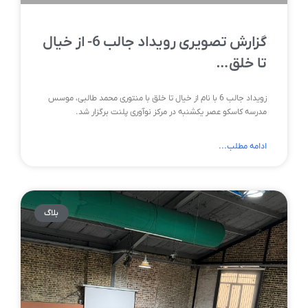
گزارش تصویری رویداد جالب 6- از خیال
تا خلق…
زویداد جالب 6 با نام از خیال تا خلق با منتوری محمد طالبی، موسس
مدرسه کاسکو عصر یکشنبه در مرکز نوآوری پلنت برگزار شد.
ادامه مطلب...
بلاگ