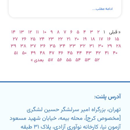
ادامه مطلب...
« قبلی
۱
۲
۳
۴
۵
۶
۷
۸
۹
۱۰
۱۱
۱۲
۱۳
۱۴
۲۷
۲۶
۲۵
۲۴
۲۳
۲۲
۲۱
۲۰
۱۹
۱۸
۱۷
۱۶
۱۵
۳۹
۳۸
۳۷
۳۶
۳۵
۳۴
۳۳
۳۲
۳۱
۳۰
۲۹
۲۸
۵۱
۵۰
۴۹
۴۸
۴۷
۴۶
۴۵
۴۴
۴۳
۴۲
۴۱
۴۰
۵۲
۵۳
۵۴
۵۵
۵۶
۵۷
بعدی »
آدرس پلنت
:
تهران، بزرگراه امیر سرلشگر حسین لشگری
[مخصوص کرج]، محله بیمه، خیابان شهید مسعود
آزمون نیا، کارخانه نوآوری آزادی، پلاک ۳۱ طبقه