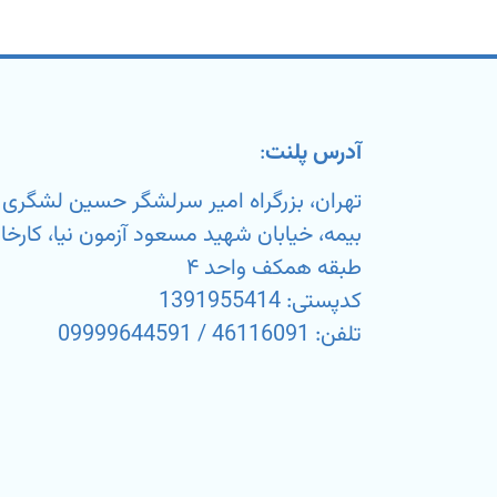
آدرس پلنت
:
تهران، بزرگراه امیر سرلشگر حسین لشگر
طبقه همکف واحد ۴
کدپستی: 1391955414
تلفن: 46116091 / 09999644591