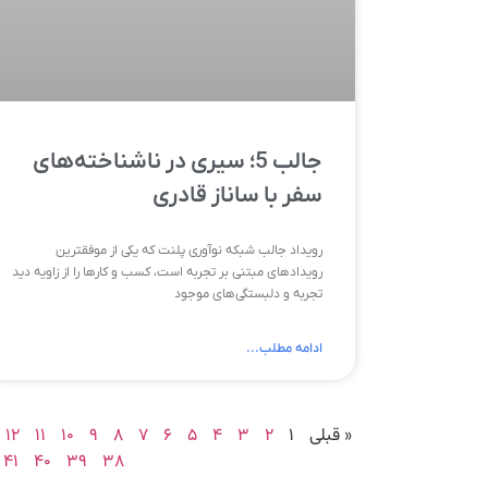
جالب 5؛ سیری در ناشناخته‌های
سفر با ساناز قادری
رویداد جالب شبکه نوآوری پلنت که یکی از موفقترین
رویدادهای مبتنی بر تجربه است، کسب و کارها را از زاویه دید
تجربه و دلبستگی‌های موجود
ادامه مطلب...
« قبلی
۱
۲
۳
۴
۵
۶
۷
۸
۹
۱۰
۱۱
۱۲
۴۱
۴۰
۳۹
۳۸