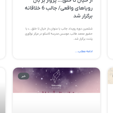
از خیال تا خلق… پرواز بر بال
رویاهای واقعی/ جالب 6 خلاقانه
برگزار شد
ششمین دوره رویداد جالب با عنوان «از خیال تا خلق…» با
حضور محمد طالب، موسس مدرسه کاسکو در مرکز نوآوری
پلنت برگزار شد.
ادامه مطلب...
خبر