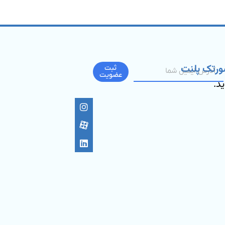
ورتک پلنت
ثبت
عضویت
ید.