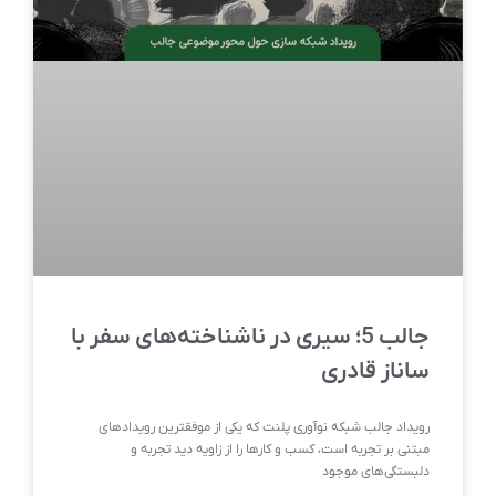
جالب 5؛ سیری در ناشناخته‌های سفر با
ساناز قادری
رویداد جالب شبکه نوآوری پلنت که یکی از موفقترین رویدادهای
مبتنی بر تجربه است، کسب و کارها را از زاویه دید تجربه و
دلبستگی‌های موجود