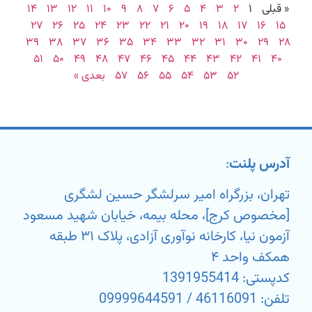
« قبلی
۱
۲
۳
۴
۵
۶
۷
۸
۹
۱۰
۱۱
۱۲
۱۳
۱۴
۲۷
۲۶
۲۵
۲۴
۲۳
۲۲
۲۱
۲۰
۱۹
۱۸
۱۷
۱۶
۱۵
۳۹
۳۸
۳۷
۳۶
۳۵
۳۴
۳۳
۳۲
۳۱
۳۰
۲۹
۲۸
۵۱
۵۰
۴۹
۴۸
۴۷
۴۶
۴۵
۴۴
۴۳
۴۲
۴۱
۴۰
۵۲
۵۳
۵۴
۵۵
۵۶
۵۷
بعدی »
آدرس پلنت
:
تهران، بزرگراه امیر سرلشگر حسین لشگری
[مخصوص کرج]، محله بیمه، خیابان شهید مسعود
آزمون نیا، کارخانه نوآوری آزادی، پلاک ۳۱ طبقه
همکف واحد ۴
کدپستی: 1391955414
تلفن: 46116091 / 09999644591