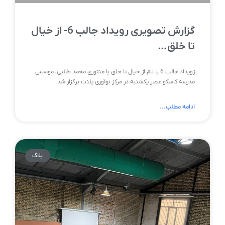
گزارش تصویری رویداد جالب 6- از خیال
تا خلق…
زویداد جالب 6 با نام از خیال تا خلق با منتوری محمد طالبی، موسس
مدرسه کاسکو عصر یکشنبه در مرکز نوآوری پلنت برگزار شد.
ادامه مطلب...
بلاگ