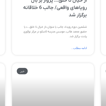
از خیال تا خلق… پرواز بر بال
رویاهای واقعی/ جالب 6 خلاقانه
برگزار شد
ششمین دوره رویداد جالب با عنوان «از خیال تا خلق…» با
حضور محمد طالب، موسس مدرسه کاسکو در مرکز نوآوری
پلنت برگزار شد.
ادامه مطلب...
خبر