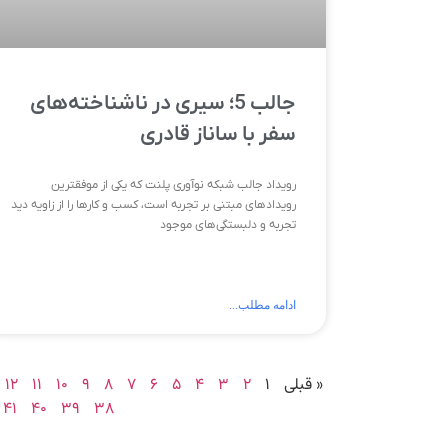
جالب 5؛ سیری در ناشناخته‌های
سفر با ساناز قادری
رویداد جالب شبکه نوآوری پلنت که یکی از موفقترین
رویدادهای مبتنی بر تجربه است، کسب و کارها را از زاویه دید
تجربه و دلبستگی‌های موجود
ادامه مطلب...
« قبلی
۱
۲
۳
۴
۵
۶
۷
۸
۹
۱۰
۱۱
۱۲
۴۱
۴۰
۳۹
۳۸