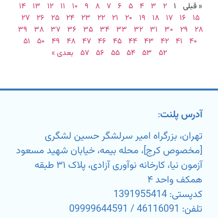
« قبلی
۱
۲
۳
۴
۵
۶
۷
۸
۹
۱۰
۱۱
۱۲
۱۳
۱۴
۲۷
۲۶
۲۵
۲۴
۲۳
۲۲
۲۱
۲۰
۱۹
۱۸
۱۷
۱۶
۱۵
۳۹
۳۸
۳۷
۳۶
۳۵
۳۴
۳۳
۳۲
۳۱
۳۰
۲۹
۲۸
۵۱
۵۰
۴۹
۴۸
۴۷
۴۶
۴۵
۴۴
۴۳
۴۲
۴۱
۴۰
۵۲
۵۳
۵۴
۵۵
۵۶
۵۷
بعدی »
آدرس پلنت
:
تهران، بزرگراه امیر سرلشگر حسین لشگری
[مخصوص کرج]، محله بیمه، خیابان شهید مسعود
آزمون نیا، کارخانه نوآوری آزادی، پلاک ۳۱ طبقه
همکف واحد ۴
کدپستی: 1391955414
تلفن: 46116091 / 09999644591