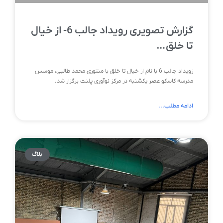
گزارش تصویری رویداد جالب 6- از خیال
تا خلق…
زویداد جالب 6 با نام از خیال تا خلق با منتوری محمد طالبی، موسس
مدرسه کاسکو عصر یکشنبه در مرکز نوآوری پلنت برگزار شد.
ادامه مطلب...
بلاگ