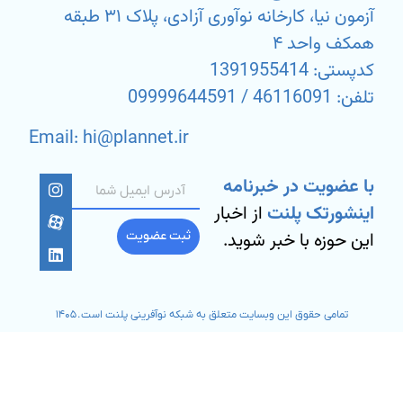
آزمون نیا، کارخانه نوآوری آزادی، پلاک ۳۱ طبقه
همکف واحد ۴
کدپستی: 1391955414
تلفن: 46116091 / 09999644591
Email: hi@plannet.ir
با عضویت در خبرنامه
اینشورتک پلنت
از اخبار
این حوزه با خبر شوید.
ثبت عضویت
تمامی حقوق این وبسایت متعلق به شبکه نوآفرینی پلنت است. ۱۴۰۵