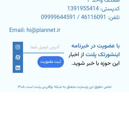
همکف واحد ۴
کدپستی: 1391955414
تلفن: 46116091 / 09999644591
Email: hi@plannet.ir
با عضویت در خبرنامه
اینشورتک پلنت
از اخبار
این حوزه با خبر شوید.
ثبت عضویت
تمامی حقوق این وبسایت متعلق به شبکه نوآفرینی پلنت است. ۱۴۰۵