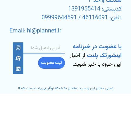
همکف واحد ۴
کدپستی: 1391955414
تلفن: 46116091 / 09999644591
Email: hi@plannet.ir
با عضویت در خبرنامه
اینشورتک پلنت
از اخبار
این حوزه با خبر شوید.
ثبت عضویت
تمامی حقوق این وبسایت متعلق به شبکه نوآفرینی پلنت است. ۱۴۰۵