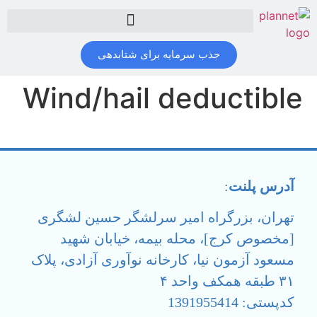
جذب سرمایه برای شتابدهی
Wind/hail deductible
آدرس پلنت
:
تهران، بزرگراه امیر سرلشگر حسین لشگری
[مخصوص کرج]، محله بیمه، خیابان شهید
مسعود آزمون نیا، کارخانه نوآوری آزادی، پلاک
۳۱ طبقه همکف واحد ۴
کدپستی: 1391955414