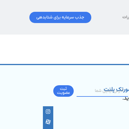
جذب سرمایه برای شتابدهی
رات
ورتک پلنت
ثبت
عضویت
ید.