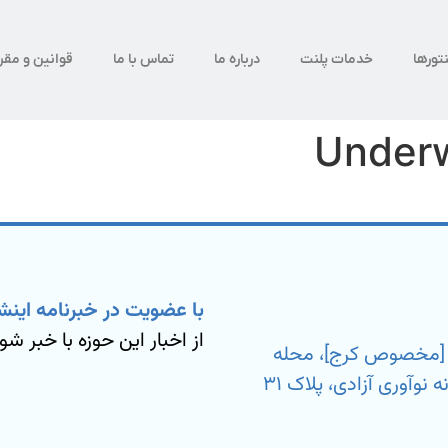
تورها
خدمات پلنت
درباره ما
تماس با ما
قوانین و مقر
Underw
با عضویت در خبرنامه اینش
از اخبار این حوزه با خبر شو
ی [مخصوص کرج]، محله
بیمه، خیابان شهید مسعود آزمون نیا، کارخانه نوآوری آزادی، پلاک ۳۱