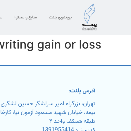
پورتفوی پلنت
منابع و محتوا
من
riting gain or loss
آدرس پلنت
:
تهران، بزرگراه امیر سرلشگر حسین لشگر
طبقه همکف واحد ۴
کدپستی: 1391955414