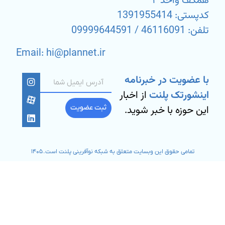
همکف واحد ۴
کدپستی: 1391955414
تلفن: 46116091 / 09999644591
Email: hi@plannet.ir
با عضویت در خبرنامه
اینشورتک پلنت
از اخبار
این حوزه با خبر شوید.
ثبت عضویت
تمامی حقوق این وبسایت متعلق به شبکه نوآفرینی پلنت است. ۱۴۰۵