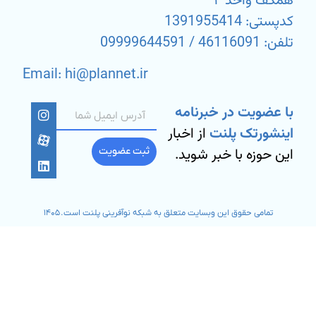
همکف واحد ۴
کدپستی: 1391955414
تلفن: 46116091 / 09999644591
Email: hi@plannet.ir
با عضویت در خبرنامه
اینشورتک پلنت
از اخبار
این حوزه با خبر شوید.
ثبت عضویت
تمامی حقوق این وبسایت متعلق به شبکه نوآفرینی پلنت است. ۱۴۰۵