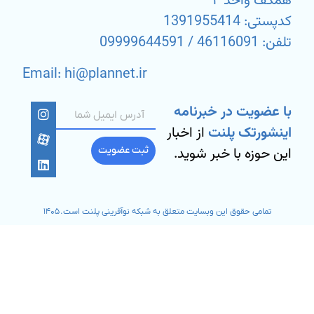
همکف واحد ۴
کدپستی: 1391955414
تلفن: 46116091 / 09999644591
Email: hi@plannet.ir
با عضویت در خبرنامه
اینشورتک پلنت
از اخبار
این حوزه با خبر شوید.
ثبت عضویت
تمامی حقوق این وبسایت متعلق به شبکه نوآفرینی پلنت است. ۱۴۰۵