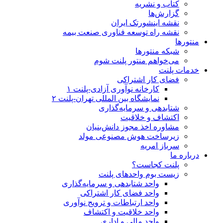
کتاب و نشریه
گزارش‌ها
نقشه اینشورتک ایران
نقشه راه توسعه فناوری صنعت بیمه
منتورها
شبکه منتورها
می‌خواهم منتور پلنت شوم
خدمات پلنت
فضای کار اشتراکی
کارخانه نوآوری آزادی-پلنت ۱
نمایشگاه بین المللی تهران-پلنت ۲
شتابدهی و سرمایه‌گذاری
اکتشاف و خلاقیت
مشاوره اخذ مجوز دانش‌بنیان
زیرساخت هوش مصنوعی مولد
سرباز امریه
درباره ما
پلنت کجاست؟
زیست بوم واحد‌های پلنت
واحد شتابدهی و سرمایه‌گذاری
واحد فضای کار اشتراکی
واحد ارتباطات و ترویج نوآوری
واحد خلاقیت و اکتشاف
واحد مالی و اداری