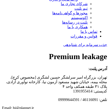
شرکای تجاری ما
تیم پلنت
مجوزها و گواهی‌نامه‌ها
اکوسیستم
پلنت در رسانه‌ها
همکاری با ما
تماس با ما
قوانین و مقررات
جذب سرمایه برای شتابدهی
Premium leakage
آدرس پلنت
:
تهران، بزرگراه امیر سرلشگر حسین لشگری [مخصوص کرج]،
محله بیمه، خیابان شهید مسعود آزمون نیا، کارخانه نوآوری آزادی،
پلاک ۳۱ طبقه همکف واحد ۴
کدپستی: 1391955414
تلفن: 46116091 / 09999644591
Email: hi@plannet.ir