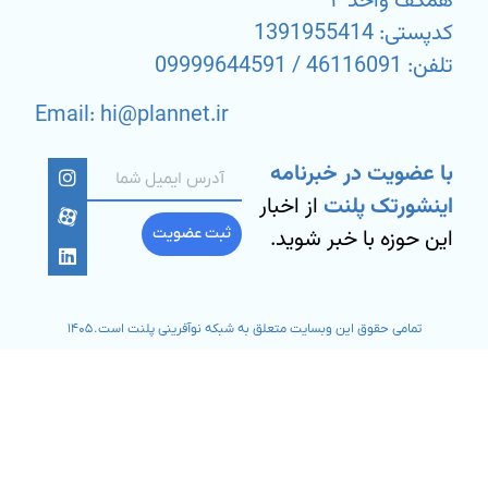
همکف واحد ۴
کدپستی: 1391955414
تلفن: 46116091 / 09999644591
Email: hi@plannet.ir
با عضویت در خبرنامه
اینشورتک پلنت
از اخبار
این حوزه با خبر شوید.
ثبت عضویت
تمامی حقوق این وبسایت متعلق به شبکه نوآفرینی پلنت است. ۱۴۰۵