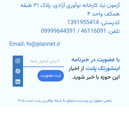
آزمون نیا، کارخانه نوآوری آزادی، پلاک ۳۱ طبقه
همکف واحد ۴
کدپستی: 1391955414
تلفن: 46116091 / 09999644591
Email: hi@plannet.ir
با عضویت در خبرنامه
اینشورتک پلنت
از اخبار
این حوزه با خبر شوید.
ثبت عضویت
تمامی حقوق این وبسایت متعلق به شبکه نوآفرینی پلنت است. ۱۴۰۵