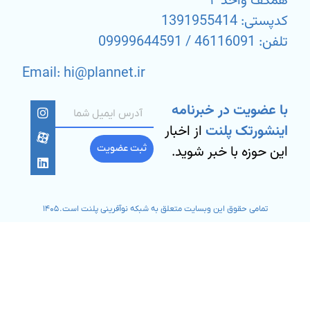
همکف واحد ۴
کدپستی: 1391955414
تلفن: 46116091 / 09999644591
Email: hi@plannet.ir
با عضویت در خبرنامه
اینشورتک پلنت
از اخبار
این حوزه با خبر شوید.
ثبت عضویت
تمامی حقوق این وبسایت متعلق به شبکه نوآفرینی پلنت است. ۱۴۰۵