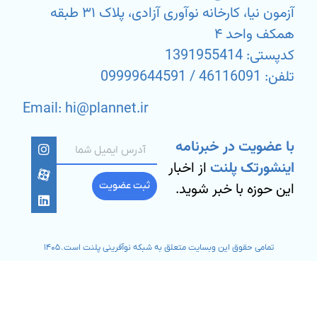
آزمون نیا، کارخانه نوآوری آزادی، پلاک ۳۱ طبقه
همکف واحد ۴
کدپستی: 1391955414
تلفن: 46116091 / 09999644591
Email: hi@plannet.ir
با عضویت در خبرنامه
اینشورتک پلنت
از اخبار
این حوزه با خبر شوید.
ثبت عضویت
تمامی حقوق این وبسایت متعلق به شبکه نوآفرینی پلنت است. ۱۴۰۵