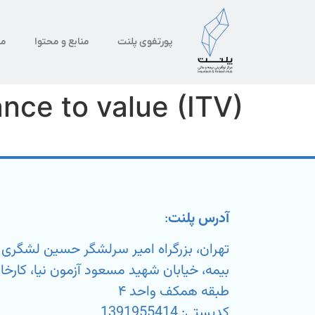
پورتفوی پلنت
منابع و محتوا
من
ance to value (ITV)
آدرس پلنت
:
تهران، بزرگراه امیر سرلشگر حسین لشگر
طبقه همکف واحد ۴
کدپستی: 1391955414