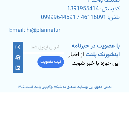
همکف واحد ۴
کدپستی: 1391955414
تلفن: 46116091 / 09999644591
Email: hi@plannet.ir
با عضویت در خبرنامه
اینشورتک پلنت
از اخبار
این حوزه با خبر شوید.
ثبت عضویت
تمامی حقوق این وبسایت متعلق به شبکه نوآفرینی پلنت است. ۱۴۰۵