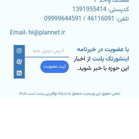
همکف واحد ۴
کدپستی: 1391955414
تلفن: 46116091 / 09999644591
Email: hi@plannet.ir
با عضویت در خبرنامه
اینشورتک پلنت
از اخبار
این حوزه با خبر شوید.
ثبت عضویت
تمامی حقوق این وبسایت متعلق به شبکه نوآفرینی پلنت است. ۱۴۰۵