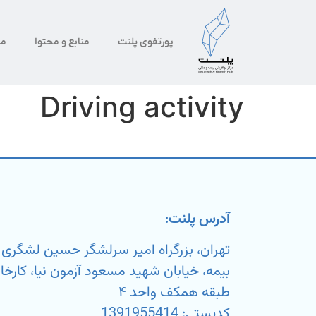
پورتفوی پلنت
منابع و محتوا
من
Driving activity
آدرس پلنت
:
تهران، بزرگراه امیر سرلشگر حسین لشگر
طبقه همکف واحد ۴
کدپستی: 1391955414