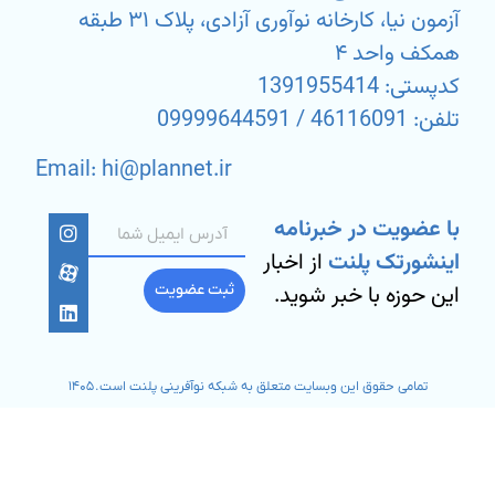
آزمون نیا، کارخانه نوآوری آزادی، پلاک ۳۱ طبقه
همکف واحد ۴
کدپستی: 1391955414
تلفن: 46116091 / 09999644591
Email: hi@plannet.ir
با عضویت در خبرنامه
اینشورتک پلنت
از اخبار
این حوزه با خبر شوید.
ثبت عضویت
تمامی حقوق این وبسایت متعلق به شبکه نوآفرینی پلنت است. ۱۴۰۵