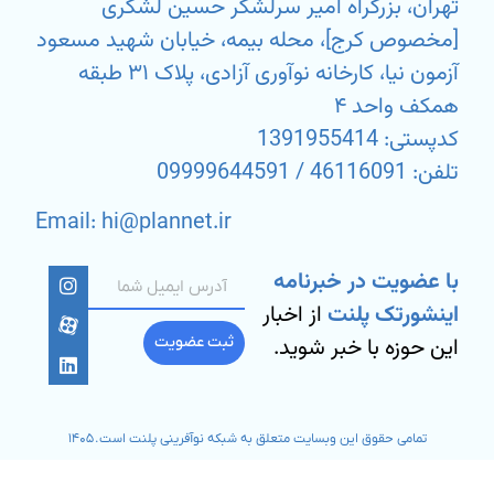
تهران، بزرگراه امیر سرلشگر حسین لشگری
[مخصوص کرج]، محله بیمه، خیابان شهید مسعود
آزمون نیا، کارخانه نوآوری آزادی، پلاک ۳۱ طبقه
همکف واحد ۴
کدپستی: 1391955414
تلفن: 46116091 / 09999644591
Email: hi@plannet.ir
با عضویت در خبرنامه
اینشورتک پلنت
از اخبار
این حوزه با خبر شوید.
ثبت عضویت
تمامی حقوق این وبسایت متعلق به شبکه نوآفرینی پلنت است. ۱۴۰۵