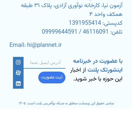
آزمون نیا، کارخانه نوآوری آزادی، پلاک ۳۱ طبقه
همکف واحد ۴
کدپستی: 1391955414
تلفن: 46116091 / 09999644591
Email: hi@plannet.ir
با عضویت در خبرنامه
اینشورتک پلنت
از اخبار
این حوزه با خبر شوید.
ثبت عضویت
تمامی حقوق این وبسایت متعلق به شبکه نوآفرینی پلنت است. ۱۴۰۵