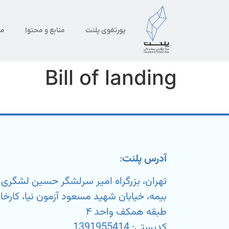
پورتفوی پلنت
منابع و محتوا
من
Bill of landing
آدرس پلنت
:
تهران، بزرگراه امیر سرلشگر حسین لشگر
طبقه همکف واحد ۴
کدپستی: 1391955414