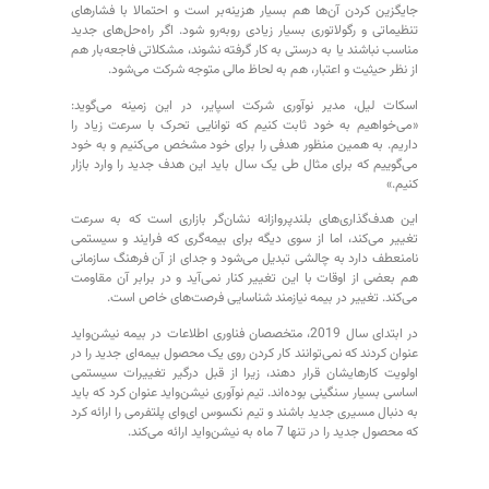
جایگزین کردن آن‌ها هم بسیار هزینه‌بر است و احتمالا با فشارهای
تنظیماتی و رگولاتوری بسیار زیادی روبه‌رو شود. اگر راه‌حل‌های جدید
مناسب نباشند یا به درستی به کار گرفته نشوند، مشکلاتی فاجعه‌بار هم
از نظر حیثیت و اعتبار، هم به لحاظ مالی متوجه شرکت می‌شود.
اسکات لیل، مدیر نوآوری شرکت اسپایر، در این زمینه می‌گوید:
«می‌خواهیم به خود ثابت کنیم که توانایی تحرک با سرعت زیاد را
داریم. به همین منظور هدفی را برای خود مشخص می‌کنیم و به خود
می‌گوییم که برای مثال طی یک سال باید این هدف جدید را وارد بازار
کنیم.»
این هدف‌گذاری‌های بلندپروازانه نشان‌گر بازاری است که به سرعت
تغییر می‌کند، اما از سوی دیگه برای بیمه‌گری که فرایند و سیستمی
نامنعطف دارد به چالشی تبدیل می‌شود و جدای از آن فرهنگ سازمانی
هم بعضی از اوقات با این تغییر کنار نمی‌آید و در برابر آن مقاومت
می‌کند. تغییر در بیمه نیازمند شناسایی فرصت‎‌های خاص است.
در ابتدای سال 2019، متخصصان فناوری اطلاعات در بیمه نیشن‌واید
عنوان کردند که نمی‌توانند کار کردن روی یک محصول بیمه‌ای جدید را در
اولویت کارهایشان قرار دهند، زیرا از قبل درگیر تغییرات سیستمی
اساسی بسیار سنگینی بوده‌اند. تیم نوآوری نیشن‌واید عنوان کرد که باید
به دنبال مسیری جدید باشند و تیم نکسوس ای‌وای پلتفرمی را ارائه کرد
که محصول جدید را در تنها 7 ماه به نیشن‌واید ارائه می‌کند.