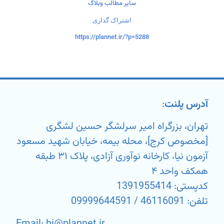
سایر مطالب وبلاگ
اشتراک گذاری
https://plannet.ir/?p=5288
آدرس پلنت
:
تهران، بزرگراه امیر سرلشگر حسین لشگری
[مخصوص کرج]، محله بیمه، خیابان شهید مسعود
آزمون نیا، کارخانه نوآوری آزادی، پلاک ۳۱ طبقه
همکف واحد ۴
کدپستی: 1391955414
تلفن: 46116091 / 09999644591
Email: hi@plannet.ir