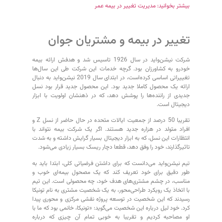
بیشتر بخوانید: مدیریت تغییر در بیمه عمر
تغییر در بیمه و مشتریان جوان
شرکت نیشن‌واید در سال 1926 تاسیس شد و هدفش ارائه بیمه
خودرو به کشاورزان بود. گرچه خدمات این شرکت طی این سال‌ها
تغییراتی اساسی کرده‌است، در ابتدای سال 2019 نیشن‌واید به دنبال
ارائه یک محصول کاملا جدید بود. این محصول جدید قرار بود نسل
جدیدی از راننده‌ها را پوشش دهد، که در ذهنشان اولویت با ابزار
دیجیتال است.
تقریبا 50 درصد از جمعیت ایالات متحده در حال حاضر از نسل Z و
افراد متولد در هزاره جدید هستند. اگر یک شرکت بیمه نتواند با
انتظارات این نسل، که به ابزار دیجیتال بسیار گرایش داشته و به شدت
تاثیرگذارند، خود را وفق دهد، قطعا دچار ریسک بسیار زیادی می‌شود.
تیم نیشن‌واید می‌دانست که برای داشتن فرضیاتی کلی، ابتدا باید به
طور دقیق برای خود تعریف کند که یک مصحول بیمه‌ای خوب و
مناسب، در چشم مشتری‌های هدف خود، چه محصولی است. این تیم
با اتخاذ یک رویکرد طراحی‌محور، به یک شخصیت مشتری به نام تونیکا
رسیدند که این شخصیت در توسعه پروژه نقشی مرکزی و محوری پیدا
کرد. خود لیل درباره این شخصیت می‌گوید: «تونیکا، خانمی بود که ما با
او مصاحبه کردیم و تقریبا به خوبی تمام آن چیزی که درباره