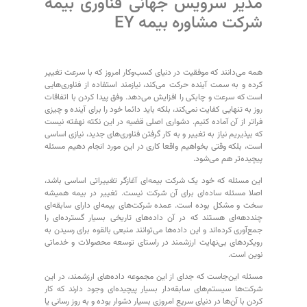
مدیر سرویس جهانی فناوری بیمه
شرکت مشاوره بیمه EY
همه می‌دانند که موفقیت در دنیای کسب‌وکار امروز که با سرعت تغییر
کرده و به سمت آینده حرکت می‌کند، نیازمند استفاده از فناوری‌هایی
است که سرعت و چابکی را افزایش می‌دهد. وفق پیدا کردن با اتفاقات
روز به تنهایی کفایت نمی‌کند، بلکه باید دائما خود را برای آینده و چیزی
فراتر از آن آماده کنیم. دشواری اصلی قضیه در این نکته نهفته نیست
که بپذیریم نیاز به تغییر و به کار گرفتن فناوری‌های جدید، نیازی اساسی
است، بلکه وقتی بخواهیم واقعا کاری در این مورد انجام دهیم مسئله
پیچیده‌تر هم می‌شود.
این مسئله که خود یک شرکت بیمه‌ای آغازگر تغییراتی اساسی باشد،
اصلا مسئله ساده‌ای برای آن شرکت نیست. تغییر در بیمه همیشه
سخت و مشکل بوده است. عمده شرکت‌های بیمه‌ای دارای سابقه‌ای
چنددهه‌ای هستند که در آن داده‌های تاریخی بسیار گسترده‌ای را
جمع‌آوری کرده‌اند و این داده‌ها می‌توانند منبعی بالقوه برای رسیدن به
رویکردهای بی‌نهایت ارزشمند در راستای توسعه محصولات و خدماتی
نوین است.
مسئله این‌جاست که جدای از این مجموعه داده‌های ارزشمند، در این
شرکت‌ها سیستم‌های سابقه‌دار بسیار پیچیده‌ای وجود دارند که کار
کردن با آن‌ها در دنیای سریع امروزی بسیار دشوار بوده و به روز رسانی یا