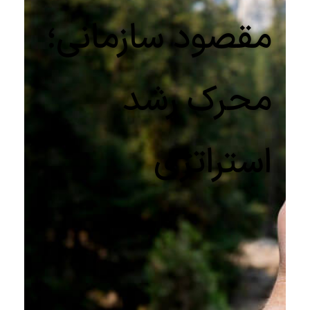
مقصود سازمانی؛
محرک رشد
استراتژی