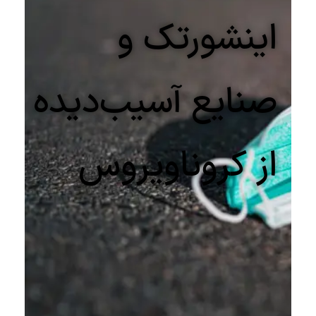
اینشورتک و
صنایع آسیب‌دیده
از کروناویروس