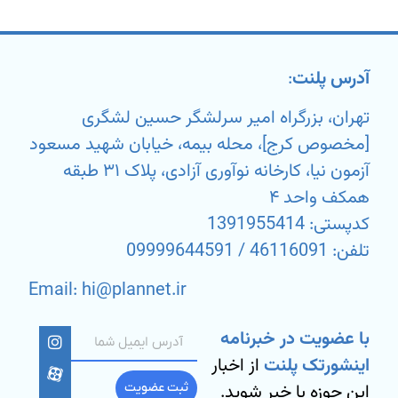
آدرس پلنت
:
تهران، بزرگراه امیر سرلشگر حسین لشگری
[مخصوص کرج]، محله بیمه، خیابان شهید مسعود
آزمون نیا، کارخانه نوآوری آزادی، پلاک ۳۱ طبقه
همکف واحد ۴
کدپستی: 1391955414
تلفن: 46116091 / 09999644591
Email: hi@plannet.ir
با عضویت در خبرنامه
اینشورتک پلنت
از اخبار
این حوزه با خبر شوید.
ثبت عضویت