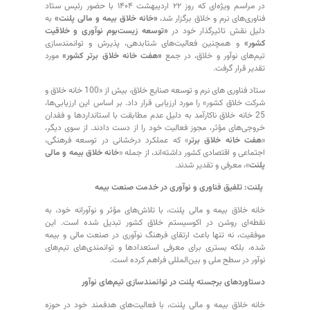
در مراسم ویژه‌ای که روز ۲۲ اردیبهشت ۱۴۰۴ با حضور رئیس ستاد
فناوری‌های نرم و خلاق برگزار شد،
«خانه خلاق بیمه و مالی پلنت»
به
دلیل نقش تاثیرگذار خود در
«توسعه زیست‌بوم نوآوری و خلاقیت
کشور»
و همچنین فعالیت‌های شتابدهی، پذیرش و توانمندسازی
تیم‌های نوآور و خلاق، در جمع
«هفت خانه خلاق برتر کشور»
مورد
تقدیر قرار گرفت.
ستاد فناوری های نرم و توسعه صنایع خلاق، بیش از «100 خانه خلاق و
شرکت خلاق کشور» را مورد ارزیابی قرار داد. بر اساس این ارزیابی‌ها،
25 خانه خلاق ناکارآمد به دلیل عدم مطابقت با استانداردها و فقدان
خروجی‌های مؤثر، مجوز فعالیت خود را از دست دادند. از سوی دیگر،
«
هفت خانه خلاق برتر
» که عملکرد درخشانی در توسعه فرهنگی،
اجتماعی و اقتصادی کشور داشته‌اند، از جمله «
خانه خلاق بیمه و مالی
پلنت
»، معرفی و تقدیر شدند.
پلنت: تلفیق فناوری و نوآوری در خدمت صنعت بیمه
خانه خلاق بیمه و مالی پلنت، با تلاش‌های مؤثر و نوآورانه خود، به
نقطه‌ای روشن در اکوسیستم خلاق کشور تبدیل شده است. این
موفقیت، نه تنها باعث ارتقای فرهنگ نوآوری در صنعت مالی و بیمه
شده، بلکه بستری برای معرفی استعدادها و توانمندی‌های تیم‌های
نوآور در سطح ملی و بین‌المللی فراهم کرده است.
دستاوردهای برجسته پلنت در توانمندسازی تیم‌های نوآور
خانه خلاق بیمه و مالی پلنت، با فعالیت‌های هدفمند خود در حوزه