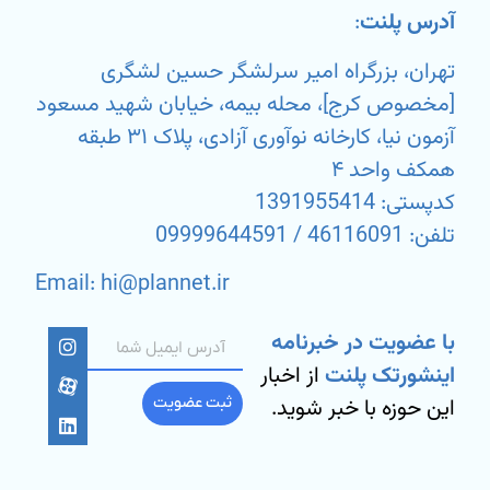
آدرس پلنت
:
تهران، بزرگراه امیر سرلشگر حسین لشگری
[مخصوص کرج]، محله بیمه، خیابان شهید مسعود
آزمون نیا، کارخانه نوآوری آزادی، پلاک ۳۱ طبقه
همکف واحد ۴
کدپستی: 1391955414
تلفن: 46116091 / 09999644591
Email: hi@plannet.ir
با عضویت در خبرنامه
اینشورتک پلنت
از اخبار
این حوزه با خبر شوید.
ثبت عضویت