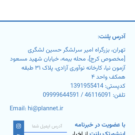
آدرس پلنت
:
تهران، بزرگراه امیر سرلشگر حسین لشگری
[مخصوص کرج]، محله بیمه، خیابان شهید مسعود
آزمون نیا، کارخانه نوآوری آزادی، پلاک ۳۱ طبقه
همکف واحد ۴
کدپستی: 1391955414
تلفن: 46116091 / 09999644591
Email: hi@plannet.ir
با عضویت در خبرنامه
اینشورتک پلنت
از اخبار