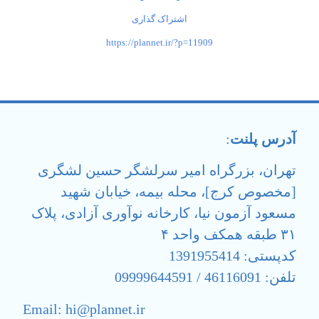
اشتراک گذاری
https://plannet.ir/?p=11909
آدرس پلنت
:
تهران، بزرگراه امیر سرلشگر حسین لشگری
[مخصوص کرج]، محله بیمه، خیابان شهید
مسعود آزمون نیا، کارخانه نوآوری آزادی، پلاک
۳۱ طبقه همکف واحد ۴
کدپستی: 1391955414
تلفن: 46116091 / 09999644591
Email: hi@plannet.ir