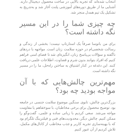
انتخاب شده‌اند که تجربه بالایی در ساخت محصول دیجیتال دارند.
آشنایی ما از طریق دوره‌های آموزشی پلنت آغاز شد و به‌تدریج به
تشکیل یک تیم همدل منجر شد.
چه چیزی شما را در این مسیر
نگه داشته است؟
برای من بانوسا صرفاً یک استارتاپ نیست؛ بخشی از زندگی و
رسالت شخصی‌ام در حوزه سلامت زنان است. مواجهه با درد‌های
ناگفته و سؤالات بی‌پاسخ زنان، انگیزه‌ای شد تا فضای امنی فراهم
کنیم که افراد بتوانند بدون شرم و قضاوت، اطلاعات علمی دریافت
کنند. این دغدغه در کنار اشتیاق به ساختن راه‌حل، ما را در مسیر
نگه داشته است.
مهم‌ترین چالش‌هایی که با آن
مواجه بودید چه بود؟
بزرگ‌ترین چالش، تابوی سنگین موضوع سلامت جنسی در جامعه
بود. توضیح محصول برای برخی مخاطبان، با سوءتفاهم یا مقاومت
مواجه می‌شد. سعی کردیم با زبانی ساده و علمی، گفت‌و‌گو را
ممکن کنیم. چالش دیگر، محدودیت‌های فنی و فیلترینگ تلگرام بود
که با بهینه‌سازی تجربه کاربر و جذب مخاطب از کانال‌های مکمل،
تلاش کردیم از آن عبور کنیم.