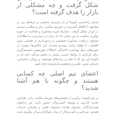
شکل گرفت و چه مشکلی از
بازار را هدف گرفته است؟
ایده‌ی راه‌اندازی بانوسا از دل تجربه‌ی شخصی و حرفه‌ای من در
مواجهه با خلأ‌های گسترده در حوزه‌ی سلامت زنان و سلامت جنسی
در ایران شکل گرفت. سال‌ها تجربه‌ مشاوره و فعالیت در حوزه
نوآوری سلامت به من نشان داد که زنان در دسترسی به اطلاعات
صحیح، دریافت مشاوره تخصصی و برخورداری از فضایی بدون
قضاوت با موانع زیادی روبه‌رو هستند. این چالش‌ها به‌ویژه در
حوزه‌هایی مثل بهداشت قاعدگی، اختلالات هورمونی، تصمیم‌گیری
برای بارداری یا روابط جنسی بیشتر به چشم می‌آمد. ایده ما در
بانوسا این بود که با تکیه بر ربات‌های هوشمند و رویکرد ناشناس،
خدماتی ایمن، علمی و شخصی‌سازی‌شده ارائه کنیم.
اعضای تیم اصلی چه کسانی
هستند و چگونه با هم آشنا
شدید؟
در تیم بانوسا، ترکیبی از تخصص‌های حوزه‌ی سلامت زنان، طراحی
تجربه کاربری و توسعه کسب‌وکار حضور دارند. من به‌عنوان
هم‌بنیان‌گذار، مسئول هدایت محتوای علمی و طراحی خدمات
هستم. تیم فنی و کسب‌وکار از میان همکاران مرکز نوآوری پلنت