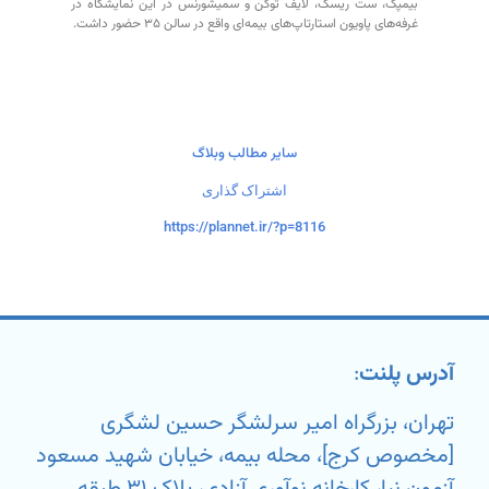
بیمپک، ست ریسک، لایف توکن و سمیشورنس در این نمایشگاه در
غرفه‌های پاویون استارتاپ‌های بیمه‌ای واقع در سالن ۳۵ حضور داشت.
سایر مطالب وبلاگ
اشتراک گذاری
https://plannet.ir/?p=8116
آدرس پلنت
:
تهران، بزرگراه امیر سرلشگر حسین لشگری
[مخصوص کرج]، محله بیمه، خیابان شهید مسعود
آزمون نیا، کارخانه نوآوری آزادی، پلاک ۳۱ طبقه