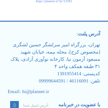
https://plannet.ir/?p=12562
آدرس پلنت
:
تهران، بزرگراه امیر سرلشگر حسین لشگری
[مخصوص کرج]، محله بیمه، خیابان شهید
مسعود آزمون نیا، کارخانه نوآوری آزادی، پلاک
۳۱ طبقه همکف واحد ۴
کدپستی: 1391955414
تلفن: 46116091 / 09999644591
Email: hi@plannet.ir
با عضویت در خبرنامه